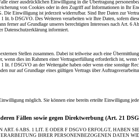
lle einer ausdrücklichen Einwilligung in die Übertragung personenbez
icherung von Cookies oder in den Zugriff auf Informationen in Ihr Endge
Die Einwilligung ist jederzeit widerrufbar. Sind Ihre Daten zur Vert
. 1 lit. b DSGVO. Des Weiteren verarbeiten wir Ihre Daten, sofern diese 
 ferner auf Grundlage unseres berechtigten Interesses nach Art. 6 Abs
r Datenschutzerklärung informiert.
 externen Stellen zusammen. Dabei ist teilweise auch eine Übermittlung
 wenn dies im Rahmen einer Vertragserfüllung erforderlich ist, wenn wi
s. 1 lit. f DSGVO an der Weitergabe haben oder wenn eine sonstige Re
n nur auf Grundlage eines gültigen Vertrags über Auftragsverarbeitun
inwilligung möglich. Sie können eine bereits erteilte Einwilligung jed
nderen Fällen sowie gegen Direktwerbung (Art. 21 DS
. 6 ABS. 1 LIT. E ODER F DSGVO ERFOLGT, HABEN SIE
VERARBEITUNG IHRER PERSONENBEZOGENEN DATEN WIDE