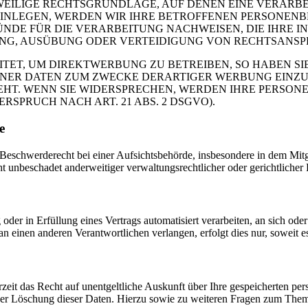
EWEILIGE RECHTSGRUNDLAGE, AUF DENEN EINE VERARBE
NLEGEN, WERDEN WIR IHRE BETROFFENEN PERSONENBE
DE FÜR DIE VERARBEITUNG NACHWEISEN, DIE IHRE IN
G, AUSÜBUNG ODER VERTEIDIGUNG VON RECHTSANSPRÜC
T, UM DIREKTWERBUNG ZU BETREIBEN, SO HABEN SIE
ER DATEN ZUM ZWECKE DERARTIGER WERBUNG EINZULEG
EHT. WENN SIE WIDERSPRECHEN, WERDEN IHRE PERSO
PRUCH NACH ART. 21 ABS. 2 DSGVO).
e
schwerderecht bei einer Aufsichtsbehörde, insbesondere in dem Mitgli
 unbeschadet anderweitiger verwaltungsrechtlicher oder gerichtlicher 
oder in Erfüllung eines Vertrags automatisiert verarbeiten, an sich od
n einen anderen Verantwortlichen verlangen, erfolgt dies nur, soweit e
zeit das Recht auf unentgeltliche Auskunft über Ihre gespeicherten 
der Löschung dieser Daten. Hierzu sowie zu weiteren Fragen zum Them