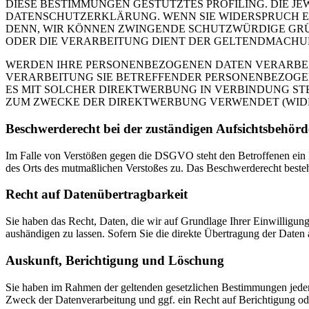
DIESE BESTIMMUNGEN GESTÜTZTES PROFILING. DIE J
DATENSCHUTZERKLÄRUNG. WENN SIE WIDERSPRUCH EI
DENN, WIR KÖNNEN ZWINGENDE SCHUTZWÜRDIGE GRÜN
ODER DIE VERARBEITUNG DIENT DER GELTENDMACHUN
WERDEN IHRE PERSONENBEZOGENEN DATEN VERARBEITE
VERARBEITUNG SIE BETREFFENDER PERSONENBEZOGEN
ES MIT SOLCHER DIREKTWERBUNG IN VERBINDUNG ST
ZUM ZWECKE DER DIREKTWERBUNG VERWENDET (WIDERS
Beschwerde­recht bei der zuständigen Aufsichts­behörd
Im Falle von Verstößen gegen die DSGVO steht den Betroffenen ein Be
des Orts des mutmaßlichen Verstoßes zu. Das Beschwerderecht besteht
Recht auf Daten­übertrag­barkeit
Sie haben das Recht, Daten, die wir auf Grundlage Ihrer Einwilligung 
aushändigen zu lassen. Sofern Sie die direkte Übertragung der Daten a
Auskunft, Berichtigung und Löschung
Sie haben im Rahmen der geltenden gesetzlichen Bestimmungen jeder
Zweck der Datenverarbeitung und ggf. ein Recht auf Berichtigung o