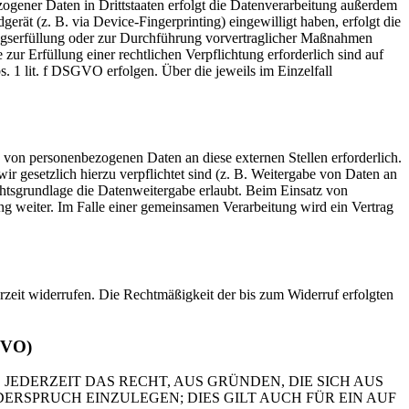
ogener Daten in Drittstaaten erfolgt die Datenverarbeitung außerdem
rät (z. B. via Device-Fingerprinting) eingewilligt haben, erfolgt die
ragserfüllung oder zur Durchführung vorvertraglicher Maßnahmen
zur Erfüllung einer rechtlichen Verpflichtung erforderlich sind auf
. 1 lit. f DSGVO erfolgen. Über die jeweils im Einzelfall
 von personenbezogenen Daten an diese externen Stellen erforderlich.
r gesetzlich hierzu verpflichtet sind (z. B. Weitergabe von Daten an
chtsgrundlage die Datenweitergabe erlaubt. Beim Einsatz von
g weiter. Im Falle einer gemeinsamen Verarbeitung wird ein Vertrag
erzeit widerrufen. Die Rechtmäßigkeit der bis zum Widerruf erfolgten
GVO)
 JEDERZEIT DAS RECHT, AUS GRÜNDEN, DIE SICH AUS
RSPRUCH EINZULEGEN; DIES GILT AUCH FÜR EIN AUF