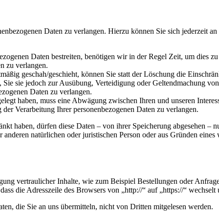
onenbezogenen Daten zu verlangen. Hierzu können Sie sich jederzeit a
ezogenen Daten bestreiten, benötigen wir in der Regel Zeit, um dies z
n zu verlangen.
mäßig geschah/geschieht, können Sie statt der Löschung die Einschrän
Sie sie jedoch zur Ausübung, Verteidigung oder Geltendmachung von R
ezogenen Daten zu verlangen.
legt haben, muss eine Abwägung zwischen Ihren und unseren Interess
g der Verarbeitung Ihrer personenbezogenen Daten zu verlangen.
änkt haben, dürfen diese Daten – von ihrer Speicherung abgesehen – n
anderen natürlichen oder juristischen Person oder aus Gründen eines w
ung vertraulicher Inhalte, wie zum Beispiel Bestellungen oder Anfrage
dass die Adresszeile des Browsers von „http://“ auf „https://“ wechsel
en, die Sie an uns übermitteln, nicht von Dritten mitgelesen werden.