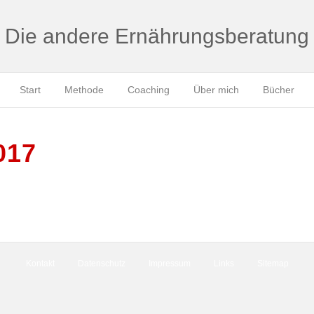
Die andere Ernährungsberatung
Start
Methode
Coaching
Über mich
Bücher
017
Kontakt
Datenschutz
Impressum
Links
Sitemap